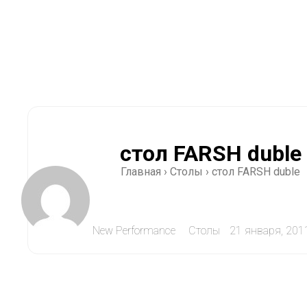
стол FARSH duble
Главная
›
Столы
›
стол FARSH duble
New Performance
Столы
21 января, 201