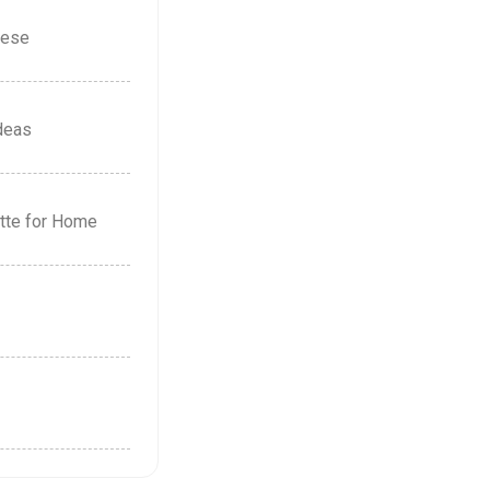
nese
deas
ette for Home