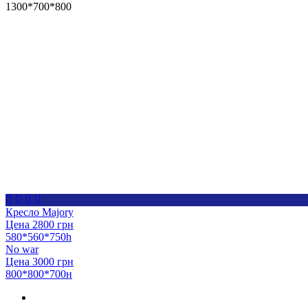
1300*700*800
Кресло Majory
Цена 2800 грн
580*560*750h
No war
Цена 3000 грн
800*800*700н