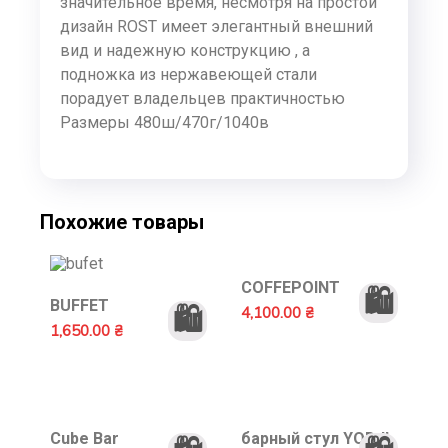
значительное время, несмотря на простой
дизайн ROST имеет элегантный внешний
вид и надежную конструкцию , а
подножка из нержавеющей стали
порадует владельцев практичностью
Размеры 480ш/470г/1040в
Похожие товары
COFFEPOINT
🛍️
BUFFET
🛍️
4,100.00
₴
1,650.00
₴
Cube Bar
барный стул YODJI