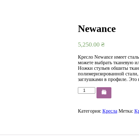
Newance
5,250.00
₴
Кресло Newance имеет стал
можете выбрать тканевую ил
Ножки стульев обшиты ткан
полимеризированной стали,
заглушками в профиле. Это 
Количество
🛍️
товара
Newance
Категория:
Кресла
Метка:
К